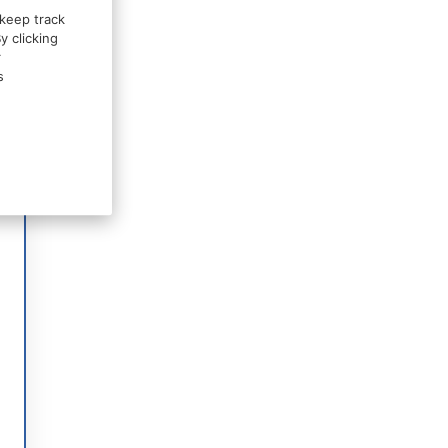
 keep track
y clicking
r
s